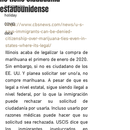
estadounidense
inmigracion
holiday
COVID
https://www.cbsnews.com/news/u-s-
says-immigrants-can-be-denied-
daca
citizenship-over-marijuana-ties-even-in-
states-where-its-legal/
Illinois acaba de legalizar la compra de 
marihuana el primero de enero de 2020. 
Sin embargo, si no es ciudadano de los 
EE. UU. Y planea solicitar ser uno/a, no 
compre marihuana. A pesar de que es 
legal a nivel estatal, sigue siendo ilegal a 
nivel federal, por lo que la inmigración 
puede rechazar su solicitud de 
ciudadanía por usarla. Incluso usarlo por 
razones médicas puede hacer que su 
solicitud sea rechazada. USCIS dice que 
los inmigrantes involucrados en 