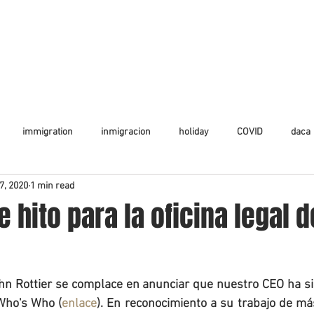
INICIO
ÁREAS DE PRÁCTICA
EQUIPO LEGAL
NOTICIA
immigration
inmigracion
holiday
COVID
daca
7, 2020
1 min read
e hito para la oficina legal 
ohn Rottier se complace en anunciar que nuestro CEO ha sid
Who's Who (
enlace
). En reconocimiento a su trabajo de má