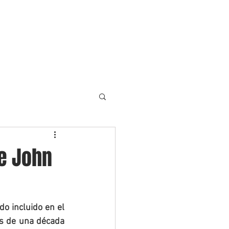
S Y RECURSOS
CONTACTO
ENGLISH
de John
o incluido en el 
s de una década 