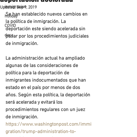
inmigracion
Updated:
Sep 9, 2019
Se han establecido nuevos cambios en 
holiday
la política de inmigración. La 
COVID
deportación este siendo acelerada sin 
daca
pasar por los procedimientos judiciales 
de inmigración.
La administración actual ha ampliado 
algunas de las consideraciones de 
política para la deportación de 
inmigrantes indocumentados que han 
estado en el país por menos de dos 
años. Según esta política, la deportación 
será acelerada y evitará los 
procedimientos regulares con un juez 
de inmigración.
https://www.washingtonpost.com/immi
gration/trump-administration-to-