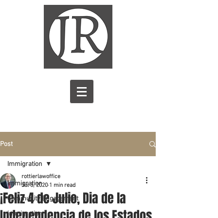
Post
Immigration
rottierlawoffice
Immigration
Jul 3, 2020
1 min read
¡Feliz 4 de Julio, Dia de la
Community Engagement
Independencia de los Estados
immigration