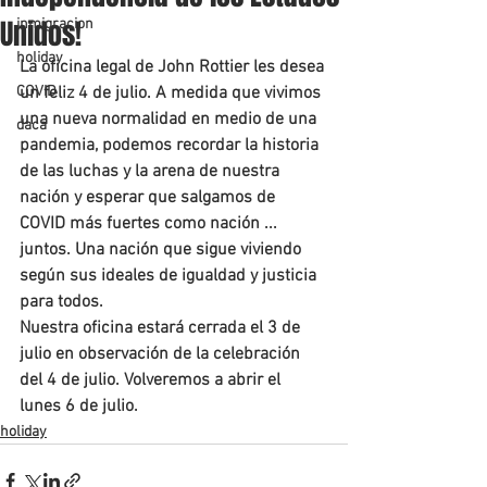
Unidos!
inmigracion
holiday
La oficina legal de John Rottier les desea 
COVID
un feliz 4 de julio. A medida que vivimos 
una nueva normalidad en medio de una 
daca
pandemia, podemos recordar la historia 
de las luchas y la arena de nuestra 
nación y esperar que salgamos de 
COVID más fuertes como nación ... 
juntos. Una nación que sigue viviendo 
según sus ideales de igualdad y justicia 
para todos. 
Nuestra oficina estará cerrada el 3 de 
julio en observación de la celebración 
del 4 de julio. Volveremos a abrir el 
lunes 6 de julio.
holiday