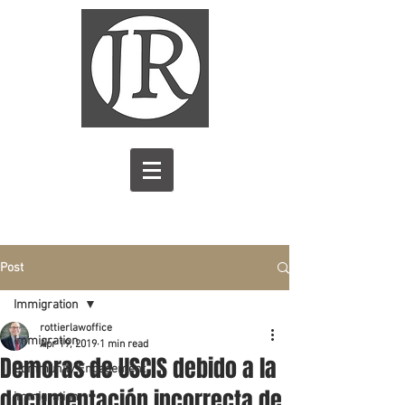
Post
Immigration
rottierlawoffice
Immigration
Apr 19, 2019
1 min read
Demoras de USCIS debido a la
Community Engagement
documentación incorrecta de
immigration