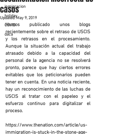
casos
inmigracion
holiday
Updated:
May 9, 2019
Hemos publicado unos blogs 
COVID
recientemente sobre el retraso de USCIS 
daca
y los retrasos en el procesamiento. 
Aunque la situación actual del trabajo 
atrasado debido a la capacidad del 
personal de la agencia no se resolverá 
pronto, parece que hay ciertos errores 
evitables que los peticionarios pueden 
tener en cuenta. En una noticia reciente, 
hay un reconocimiento de las luchas de 
USCIS al tratar con el papeleo y el 
esfuerzo continuo para digitalizar el 
proceso. 
https://www.thenation.com/article/us-
immigration-is-stuck-in-the-stone-age-